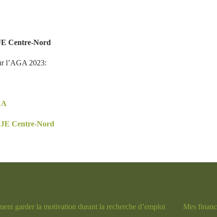
JE Centre-Nord
ur l’AGA 2023:
CA
CJE Centre-Nord
nt garder la motivation durant la recherche d’emploi
Mes financ