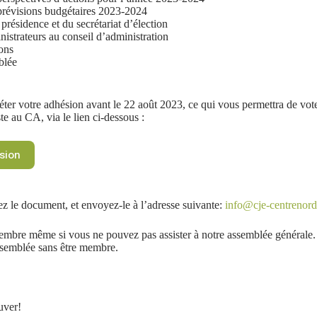
prévisions budgétaires 2023-2024
présidence et du secrétariat d’élection
nistrateurs au conseil d’administration
ions
blée
ter votre adhésion avant le 22 août 2023, ce qui vous permettra de vote
e au CA, via le lien ci-dessous :
sion
ez le document, et envoyez-le à l’adresse suivante:
info@cje-centrenor
mbre même si vous ne pouvez pas assister à notre assemblée générale
assemblée sans être membre.
uver!