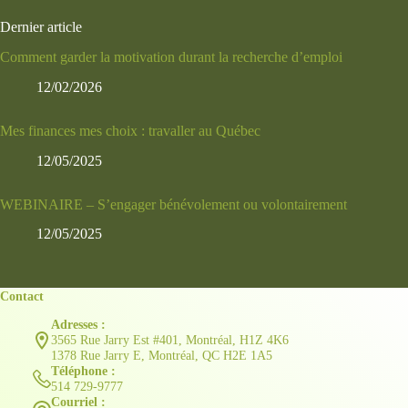
Dernier article
Comment garder la motivation durant la recherche d’emploi
12/02/2026
Mes finances mes choix : travaller au Québec
12/05/2025
WEBINAIRE – S’engager bénévolement ou volontairement
12/05/2025
Contact
Adresses :
3565 Rue Jarry Est #401, Montréal, H1Z 4K6
1378 Rue Jarry E, Montréal, QC H2E 1A5
Téléphone :
514 729-9777
Courriel :